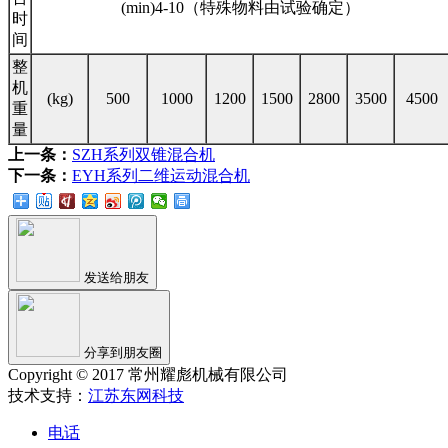
(min)4-10（特殊物料由试验确定）
时
间
整
机
(kg)
500
1000
1200
1500
2800
3500
4500
重
量
上一条：
SZH系列双锥混合机
下一条：
EYH系列二维运动混合机
发送给朋友
分享到朋友圈
Copyright © 2017 常州耀彪机械有限公司
技术支持：
江苏东网科技
电话