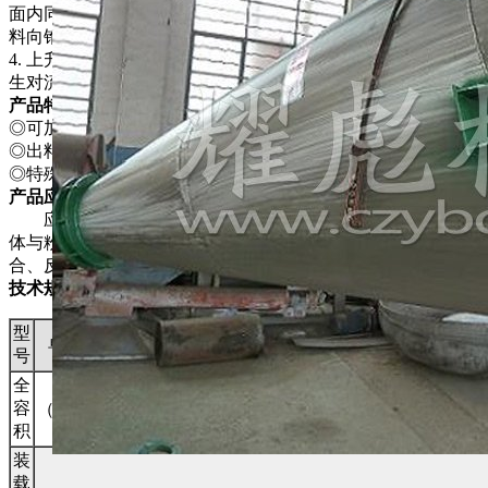
面内同时受螺旋自转的离心力作用使螺旋圆柱面内的一部分物
料向锥体径向排放；
4. 上升的物料受自身重力作用下降 。四种运动在混合机内产
生对流、剪切 、扩散、从而达到快速均匀混合的目的。
产品特点
◎可加装飞刀，喷淋雾化装配，满足特殊工艺要求。
◎出料阀有手动、气动两种方式。
◎特殊物料可加大电机功率（加重型）。
产品应用
应用于化工、医药、农药、染料、石油、冶金、建材等粉
体与粉体(固-固)，粉体与液体(固-液)，液体与液体(液-液)混
合、反应、干燥、冷却。
技术规格
型
单位
DSH0.3
DSH0.5
DSH1
DSH2
DSH4
DSH6
DSH10
号
全
3
容
0.3
0.5
1
2
4
6
10
（m
）
积
装
载