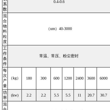
0.4-0.6
系
数
混
合
物
（um）40-3000
料
粒
度
工
作
常温、常压、粉尘密封
条
件
每
次
（kg）
180
300
600
1200
2400
3600
6000
产
量
功
(kw)
2.2
2.2
5.5
5.5
11
20.7
30.7
率
混
合