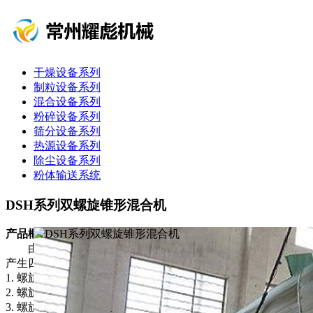
干燥设备系列
制粒设备系列
混合设备系列
粉碎设备系列
筛分设备系列
热源设备系列
除尘设备系列
粉体输送系统
DSH系列双螺旋锥形混合机
产品概述
由螺旋的公 、自转使物料在锥体内产生复合运动，主要
产生四种运动形式：
1. 螺旋沿壁公转，使物料沿锥壁作圆周运动；
2. 螺旋自转使物料自锥底沿螺旋上升；
3. 螺旋的公 、自转复合运动使一部分物料被吸收到螺旋圆柱