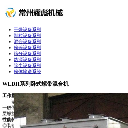
干燥设备系列
制粒设备系列
混合设备系列
粉碎设备系列
筛分设备系列
热源设备系列
除尘设备系列
粉体输送系统
WLDH系列卧式螺带混合机
工作原理
该机型由容器、螺旋搅拌叶片和传动部件组成：螺旋叶片
一般做成双层或三层，外层螺旋将物料从两侧向中央汇集，内
层螺旋将物料从中央两侧输送，形成对流混合。
性能特点
◎装载系数大、设备占地面积小：