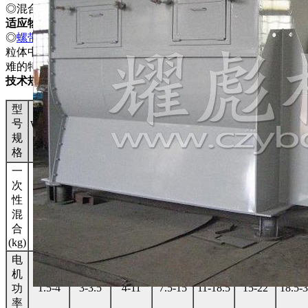
◎混合粘性或具有凝聚性的物料时，清洗困难。
适应物料
◎
螺带混合机
一般用于粘性或有凝聚性的粉粒体的混合以及粉
粒体中添加液体及糊状物料的混合，同时由于粘性物料清洗困
难的特点，适用于产量大、不经常更换品种的场合混合。
技术规格
型
号
WLDH-
WLDH-
WLDH-
WLDH-
WLDH-
WLDH-
WLDH
0.1
0.3
0.5
1
1.5
2
3
规
格
一
次
性
800-
1200
30-50
100-150
200-300
400-600
600-900
1200
1800
混
合
(kg)
电
机
1.5-4
3-3.5
4-11
7.5-15
11-18.5
15-22
18.5-
功
率