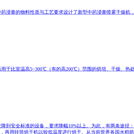
中药浸膏的物料性质与工艺要求设计了新型中药浸膏喷雾干燥机
用于比室温高5~300℃（有的高200℃）范围的烘培、干燥、
次降到安全标准的设备，要求降幅10%以上。为此，有两条途径
，再用转筒烘干机以较低温度进行烘干。从当前世界各国水稻烘