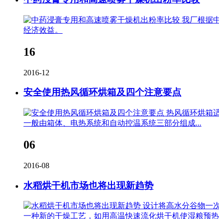
我厂根据
经济效益。
16
2016-12
安全使用热风循环烘箱及四个注意要点
热风循环烘箱适
一般由箱体、电热系统和自动控温系统三部分组成...
06
2016-08
水稻烘干机市场也将出现新趋势
设计将高水分谷物一
一种新的干燥工艺，如用高温快速流化烘干机使湿粮预热