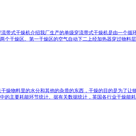
穿流带式干燥机介绍我厂生产的单级穿流带式干燥机是由一个循
两个干燥区。第一干燥区的空气自动下二上经加热器穿过物料层
来干燥物料里的水分和其他的杂质的东西，干燥的目的是为了让
中的主要耗能环节统计。据有关数据统计，英国各行业干燥能耗