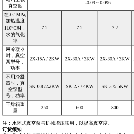
-0.09～0.096
真空度
在-0.1MPa,
加热温度
o
7.2
7.2
7.2
110
C时，
水的气化
率
用冷凝器
时，真空
2X-15A / 2KW
2X-30A / 3KW
2X-30A / 3KW
泵型号，
功率
不用冷凝
器时，真
SK-0.8 /2.2KW
SK-2.7 / 4KW
SK-3 /5.5KW
空泵型
号，功率
干燥箱重
250
600
800
量
注：水环式真空泵与机械增压联用，以提高真空度。
订货须知