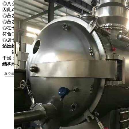
◎真空下物料溶液的沸点降低．使蒸发器的传热推动力增大．
因此对一定的传热量可以节省蒸发器的传热面积。
◎蒸发操作的热源可采用低压蒸汽或废热蒸汽。
◎蒸发器热损失少。
◎在干燥前可进行消毒处理，干燥过程中无任何不纯物污入，
符合GMP要求。
◎属于静态式真空干燥器．故干燥物料的形体不会损坏。
适应物料
适用于在高温下易分解，聚合和变质的热敏性物料的低温
干燥；被广泛地采用在制药、化工、食品、电子等行业。
结构示意图