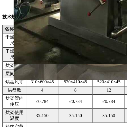
技术规格
名称/规格
YZG-600
YZG-800
YZG-1000
干燥箱内
Ф600×976
Ф800×1247
Ф1000×1527
尺寸
干燥箱外
1135×810×1024
1700×1045×1335
1693×1190×150
尺寸
烘架层数
4
4
6
层间距离
82
82
102
烘盘尺寸
310×600×45
520×410×45
520×410×45
烘盘数
4
8
12
烘架管内
≤0.784
≤0.784
≤0.784
使压
烘架使用
35-150
35-150
35-150
温度
箱内空载