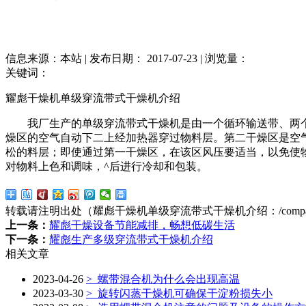
信息来源：本站 | 发布日期： 2017-07-23 | 浏览量：
关键词：
耀彪干燥机单级穿流带式干燥机介绍
我厂生产的单级穿流带式干燥机是由一个循环输送带、两个
燥区的空气自动下二上经加热器穿过物料层。第二干燥区是空
松的料层；即使通过第一干燥区，在该区风压要适当，以免使
对物料上色和调味，^后进行冷却和包装。
转载请注明出处（耀彪干燥机单级穿流带式干燥机介绍：
/comp
上一条：
耀彪干燥设备节能减排，畅想低碳生活
下一条：
耀彪生产多级穿流带式干燥机介绍
相关文章
2023-04-26
>
螺带混合机为什么会出现高温
2023-03-30
>
旋转闪蒸干燥机可确保干淀粉损失小